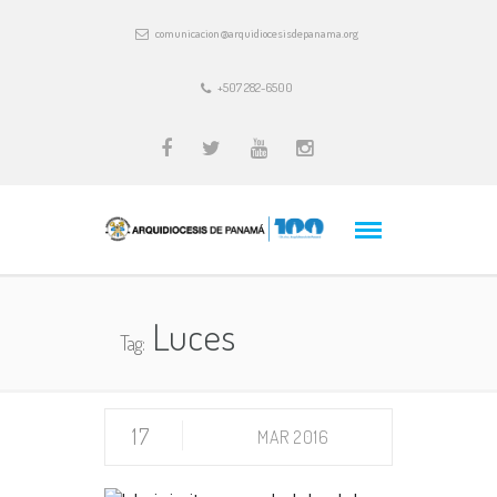
comunicacion@arquidiocesisdepanama.org
+507 282-6500
Luces
Tag:
17
MAR 2016