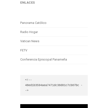
ENLACES
Panorama Católico
Radio Hogar
Vatican News
FETV
Conferencia Episcopal Panameña
<!-- 
48ed1b3594aea7471dc38d01c7cb07bc -
->