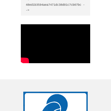
48ed1b3594aea7471dc38d01c7cb07bc -
->