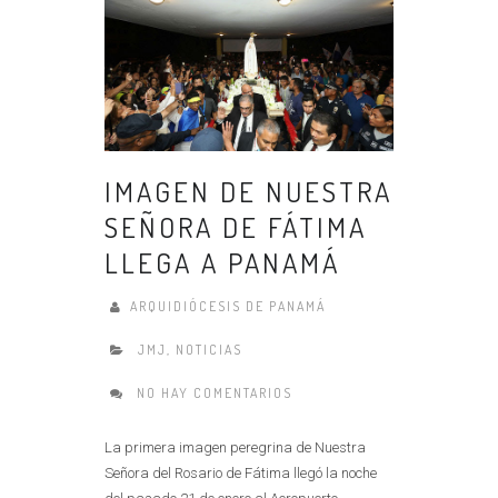
IMAGEN DE NUESTRA
SEÑORA DE FÁTIMA
LLEGA A PANAMÁ
ARQUIDIÓCESIS DE PANAMÁ
JMJ
,
NOTICIAS
NO HAY COMENTARIOS
La primera imagen peregrina de Nuestra
Señora del Rosario de Fátima llegó la noche