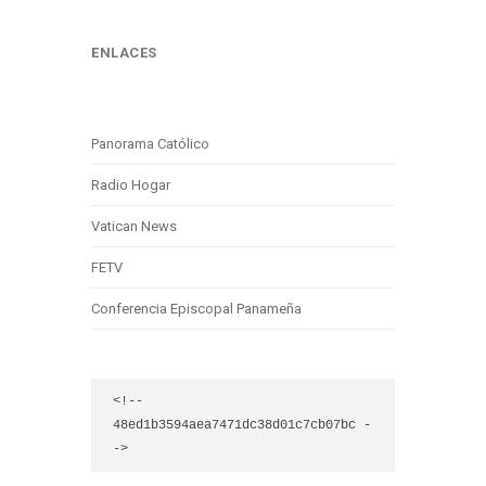
ENLACES
Panorama Católico
Radio Hogar
Vatican News
FETV
Conferencia Episcopal Panameña
<!-- 
48ed1b3594aea7471dc38d01c7cb07bc -
->