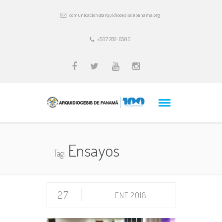
comunicacion@arquidiocesisdepanama.org
+507 282-6500
Ensayos
Tag:
27
ENE 2018