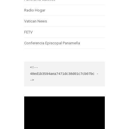
Radio Hogar
Vatican News
FETV
Conferencia Episcopal Panameña
<!-- 
48ed1b3594aea7471dc38d01c7cb07bc -
->