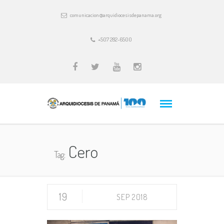
comunicacion@arquidiocesisdepanama.org
+507 282-6500
Cero
Tag:
19
SEP 2018