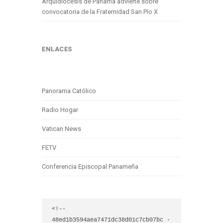
Arquidiócesis de Panamá advierte sobre
convocatoria de la Fraternidad San Pío X
ENLACES
Panorama Católico
Radio Hogar
Vatican News
FETV
Conferencia Episcopal Panameña
<!-- 
48ed1b3594aea7471dc38d01c7cb07bc -