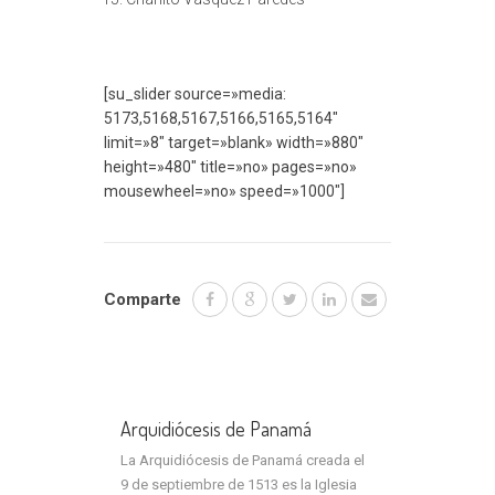
[su_slider source=»media:
5173,5168,5167,5166,5165,5164″
limit=»8″ target=»blank» width=»880″
height=»480″ title=»no» pages=»no»
mousewheel=»no» speed=»1000″]
Comparte
Arquidiócesis de Panamá
La Arquidiócesis de Panamá creada el
9 de septiembre de 1513 es la Iglesia