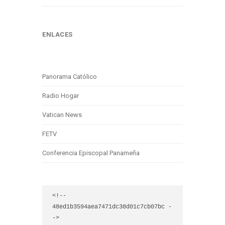
ENLACES
Panorama Católico
Radio Hogar
Vatican News
FETV
Conferencia Episcopal Panameña
<!-- 
48ed1b3594aea7471dc38d01c7cb07bc -
->