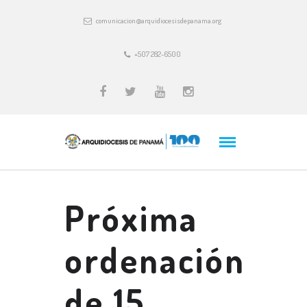
comunicacion@arquidiocesisdepanama.org
+507 282-6500
Próxima
ordenación
de 15