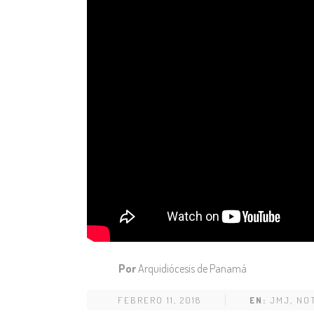
Por
Arquidiócesis de Panamá
FEBRERO 11, 2018
EN:
JMJ
,
NOT