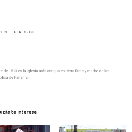
aumentar
o
disminuir
el
volumen.
ISCO
PEREGRINO
de 1513 es la Iglesia más antigua en tierra firme y madre de las
ública de Panamá.
izás te interese