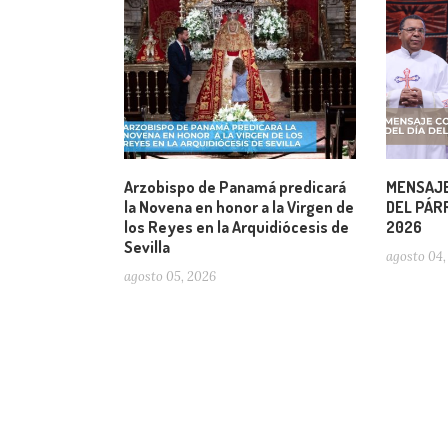
Arzobispo de Panamá predicará
MENSAJE
la Novena en honor a la Virgen de
DEL PÁRR
los Reyes en la Arquidiócesis de
2026
Sevilla
agosto 04,
agosto 05, 2026