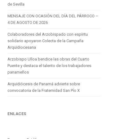
de Sevilla
MENSAJE CON OCASIÓN DEL DÍA DEL PÁRROCO –
4 DE AGOSTO DE 2026
Colaboradores del Arzobispado con espíritu
solidario apoyaron Colecta de la Campaña
Arquidiocesana
Arzobispo Ulloa bendice las obras del Cuarto
Puente y destaca el talento de los trabajadores
panameños
Arquidiócesis de Panamá advierte sobre
convocatoria de la Fraternidad San Pío X
ENLACES