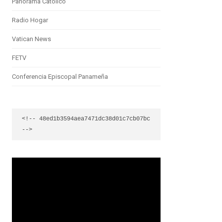
Panorama Católico
Radio Hogar
Vatican News
FETV
Conferencia Episcopal Panameña
<!-- 48ed1b3594aea7471dc38d01c7cb07bc 
-->