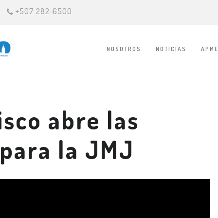
+507 282-6500
NOSOTROS
NOTICIAS
APME
isco abre las
 para la JMJ