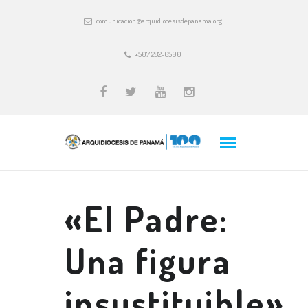
comunicacion@arquidiocesisdepanama.org
+507 282-6500
«El Padre:
Una figura
insustituible»