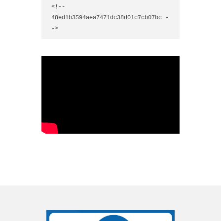
<!-- 
48ed1b3594aea7471dc38d01c7cb07bc -
->