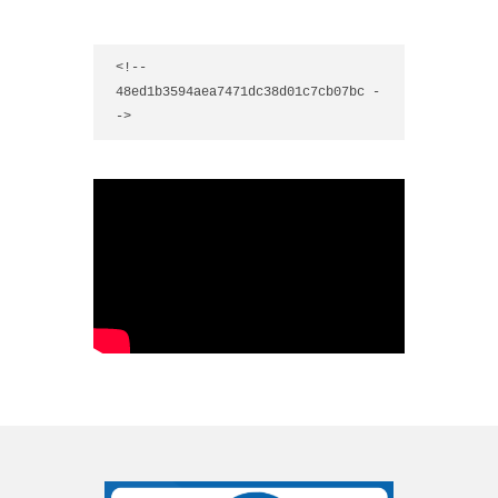
<!-- 
48ed1b3594aea7471dc38d01c7cb07bc -
->