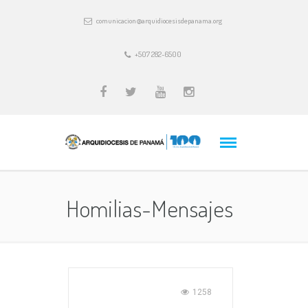
comunicacion@arquidiocesisdepanama.org
+507 282-6500
Homilias-Mensajes
1258