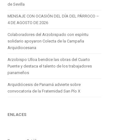
de Sevilla
MENSAJE CON OCASIÓN DEL DÍA DEL PÁRROCO –
4 DE AGOSTO DE 2026
Colaboradores del Arzobispado con espíritu
solidario apoyaron Colecta de la Campaña
Arquidiocesana
Arzobispo Ulloa bendice las obras del Cuarto
Puente y destaca el talento de los trabajadores
panameños
Arquidiócesis de Panamá advierte sobre
convocatoria de la Fraternidad San Pío X
ENLACES