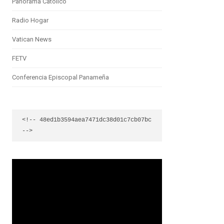
Panorama Católico
Radio Hogar
Vatican News
FETV
Conferencia Episcopal Panameña
<!-- 48ed1b3594aea7471dc38d01c7cb07bc 
-->