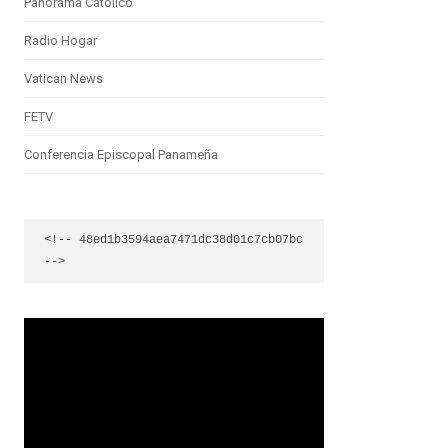
Panorama Católico
Radio Hogar
Vatican News
FETV
Conferencia Episcopal Panameña
<!-- 48ed1b3594aea7471dc38d01c7cb07bc 
-->