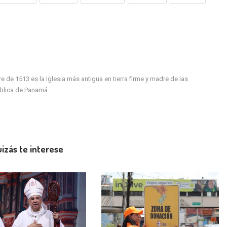
de 1513 es la Iglesia más antigua en tierra firme y madre de las
ública de Panamá.
izás te interese