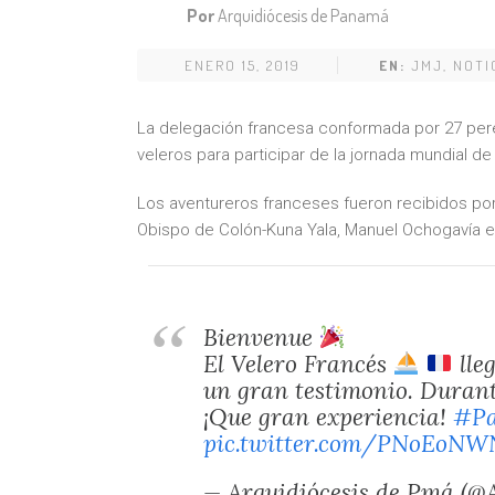
Por
Arquidiócesis de Panamá
ENERO 15, 2019
EN:
JMJ
,
NOTI
La delegación francesa conformada por 27 pere
veleros para participar de la jornada mundial de
Los aventureros franceses fueron recibidos po
Obispo de Colón-Kuna Yala, Manuel Ochogavía en
Bienvenue
El Velero Francés
lle
un gran testimonio. Durant
¡Que gran experiencia!
#P
pic.twitter.com/PNoEoNW
— Arquidiócesis de Pmá (