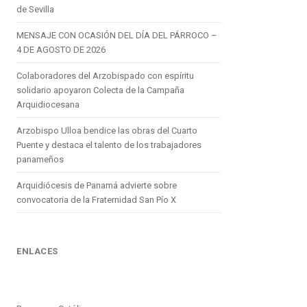
de Sevilla
MENSAJE CON OCASIÓN DEL DÍA DEL PÁRROCO –
4 DE AGOSTO DE 2026
Colaboradores del Arzobispado con espíritu
solidario apoyaron Colecta de la Campaña
Arquidiocesana
Arzobispo Ulloa bendice las obras del Cuarto
Puente y destaca el talento de los trabajadores
panameños
Arquidiócesis de Panamá advierte sobre
convocatoria de la Fraternidad San Pío X
ENLACES