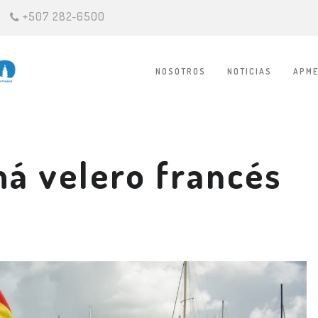
+507 282-6500
NOSOTROS
NOTICIAS
APME
á velero francés