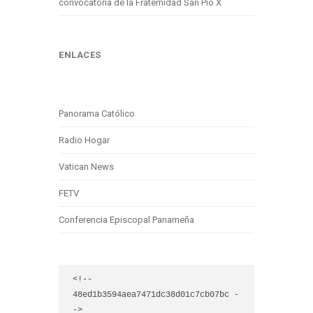
convocatoria de la Fraternidad San Pío X
ENLACES
Panorama Católico
Radio Hogar
Vatican News
FETV
Conferencia Episcopal Panameña
<!-- 
48ed1b3594aea7471dc38d01c7cb07bc -
->