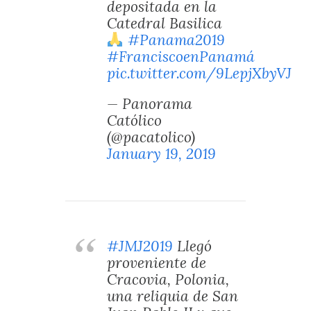
depositada en la
Catedral Basilica
#Panama2019
#FranciscoenPanamá
pic.twitter.com/9LepjXbyVJ
— Panorama
Católico
(@pacatolico)
January 19, 2019
#JMJ2019
Llegó
proveniente de
Cracovia, Polonia,
una reliquia de San