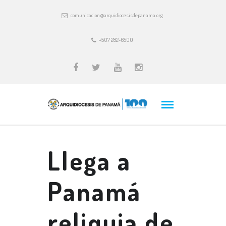
comunicacion@arquidiocesisdepanama.org
+507 282-6500
Llega a
Panamá
reliquia de