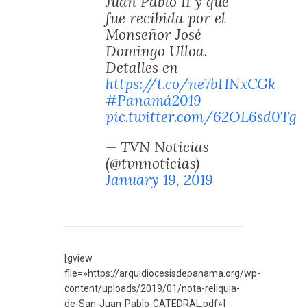
Juan Pablo II y que
fue recibida por el
Monseñor José
Domingo Ulloa.
Detalles en
https://t.co/ne7bHNxCGk
#Panamá2019
pic.twitter.com/62OL6sd0Tg
— TVN Noticias
(@tvnnoticias)
January 19, 2019
[gview
file=»https://arquidiocesisdepanama.org/wp-
content/uploads/2019/01/nota-reliquia-
de-San-Juan-Pablo-CATEDRAL.pdf»]