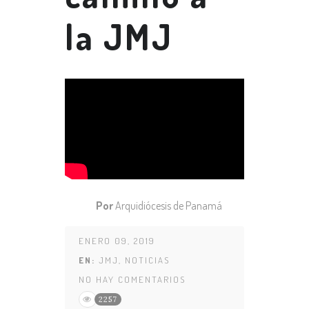
la JMJ
Por
Arquidiócesis de Panamá
ENERO 09, 2019
EN:
JMJ
,
NOTICIAS
NO HAY COMENTARIOS
2257