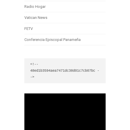
Radio Hogar
Vatican News
FETV
Conferencia Episcopal Panameña
<!-- 
48ed1b3594aea7471dc38d01c7cb07bc -
->