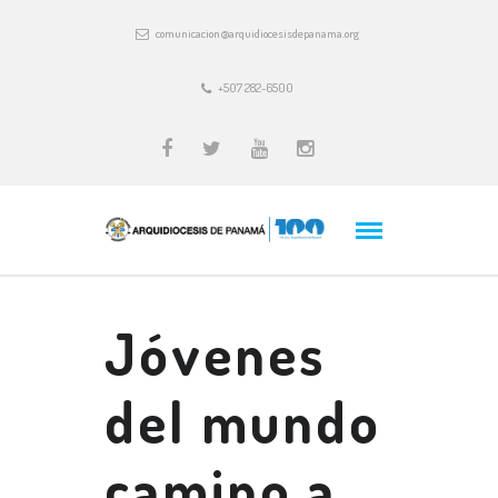
comunicacion@arquidiocesisdepanama.org
+507 282-6500
Jóvenes
del mundo
camino a