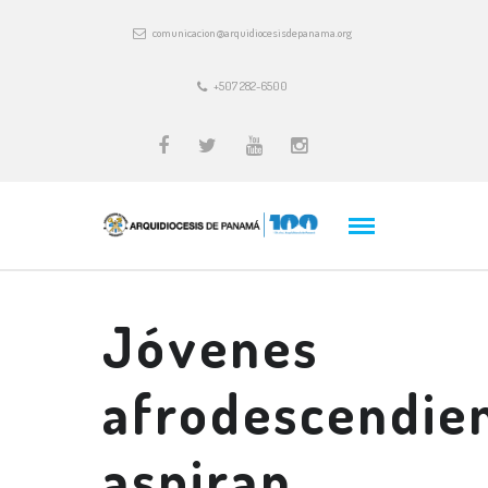
comunicacion@arquidiocesisdepanama.org
+507 282-6500
Jóvenes
afrodescendie
aspiran