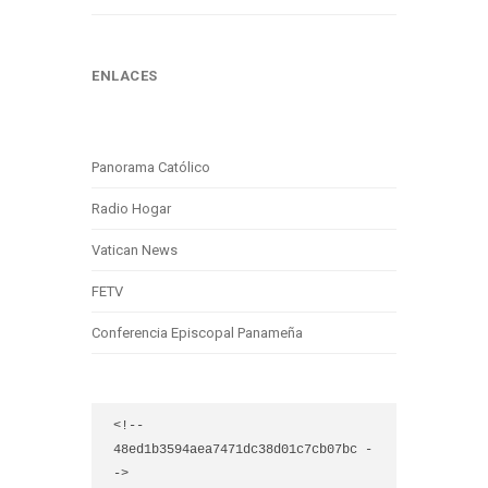
ENLACES
Panorama Católico
Radio Hogar
Vatican News
FETV
Conferencia Episcopal Panameña
<!-- 
48ed1b3594aea7471dc38d01c7cb07bc -
->