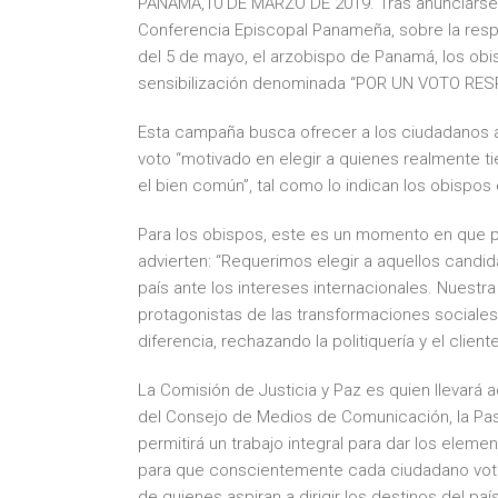
PANAMA,10 DE MARZO DE 2019. Tras anunciarse e
Conferencia Episcopal Panameña, sobre la resp
del 5 de mayo, el arzobispo de Panamá, los ob
sensibilización denominada “POR UN VOTO RE
Esta campaña busca ofrecer a los ciudadanos 
voto “motivado en elegir a quienes realmente t
el bien común”, tal como lo indican los obispo
Para los obispos, este es un momento en que p
advierten: “Requerimos elegir a aquellos candi
país ante los intereses internacionales. Nuestr
protagonistas de las transformaciones sociales
diferencia, rechazando la politiquería y el client
La Comisión de Justicia y Paz es quien llevará 
del Consejo de Medios de Comunicación, la Pas
permitirá un trabajo integral para dar los elem
para que conscientemente cada ciudadano vote r
de quienes aspiran a dirigir los destinos del país