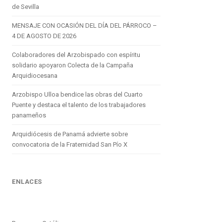
de Sevilla
MENSAJE CON OCASIÓN DEL DÍA DEL PÁRROCO –
4 DE AGOSTO DE 2026
Colaboradores del Arzobispado con espíritu
solidario apoyaron Colecta de la Campaña
Arquidiocesana
Arzobispo Ulloa bendice las obras del Cuarto
Puente y destaca el talento de los trabajadores
panameños
Arquidiócesis de Panamá advierte sobre
convocatoria de la Fraternidad San Pío X
ENLACES