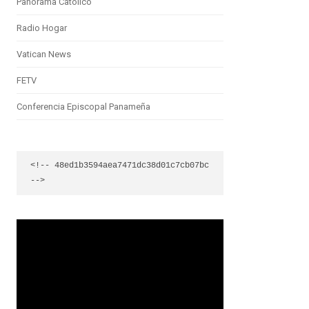
Panorama Católico
Radio Hogar
Vatican News
FETV
Conferencia Episcopal Panameña
<!-- 48ed1b3594aea7471dc38d01c7cb07bc 
-->