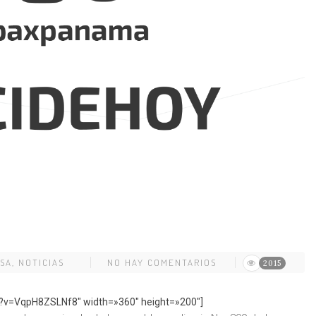
SA
,
NOTICIAS
NO HAY COMENTARIOS
2015
?v=VqpH8ZSLNf8″ width=»360″ height=»200″]