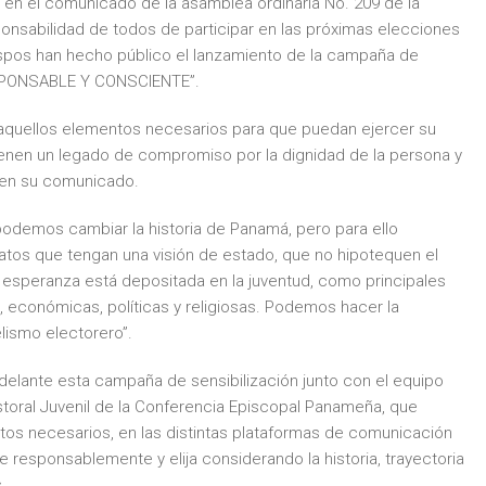
n el comunicado de la asamblea ordinaria No. 209 de la
onsabilidad de todos de participar en las próximas elecciones
ispos han hecho público el lanzamiento de la campaña de
SPONSABLE Y CONSCIENTE”.
aquellos elementos necesarios para que puedan ejercer su
ienen un legado de compromiso por la dignidad de la persona y
s en su comunicado.
odemos cambiar la historia de Panamá, pero para ello
datos que tengan una visión de estado, que no hipotequen el
a esperanza está depositada en la juventud, como principales
, económicas, políticas y religiosas. Podemos hacer la
elismo electorero”.
adelante esta campaña de sensibilización junto con el equipo
toral Juvenil de la Conferencia Episcopal Panameña, que
entos necesarios, en las distintas plataformas de comunicación
esponsablemente y elija considerando la historia, trayectoria
.