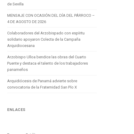
de Sevilla
MENSAJE CON OCASIÓN DEL DÍA DEL PÁRROCO –
4 DE AGOSTO DE 2026
Colaboradores del Arzobispado con espíritu
solidario apoyaron Colecta de la Campaña
Arquidiocesana
Arzobispo Ulloa bendice las obras del Cuarto
Puente y destaca el talento de los trabajadores
panameños
Arquidiócesis de Panamá advierte sobre
convocatoria de la Fraternidad San Pío X
ENLACES