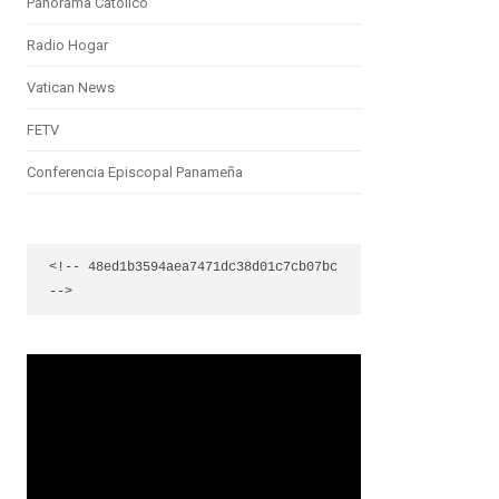
Panorama Católico
Radio Hogar
Vatican News
FETV
Conferencia Episcopal Panameña
<!-- 48ed1b3594aea7471dc38d01c7cb07bc 
-->