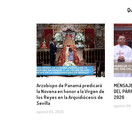
Qu
Arzobispo de Panamá predicará
MENSAJE
la Novena en honor a la Virgen de
DEL PÁRR
los Reyes en la Arquidiócesis de
2026
Sevilla
agosto 04,
agosto 05, 2026