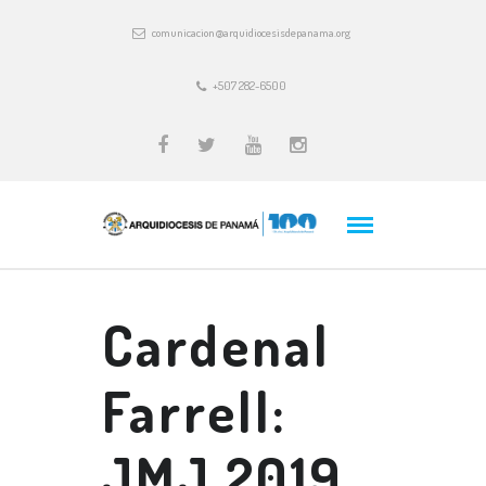
comunicacion@arquidiocesisdepanama.org
+507 282-6500
Cardenal
Farrell:
JMJ 2019