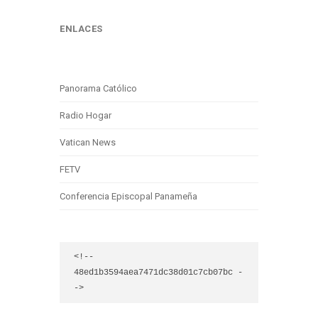
ENLACES
Panorama Católico
Radio Hogar
Vatican News
FETV
Conferencia Episcopal Panameña
<!-- 
48ed1b3594aea7471dc38d01c7cb07bc -
->