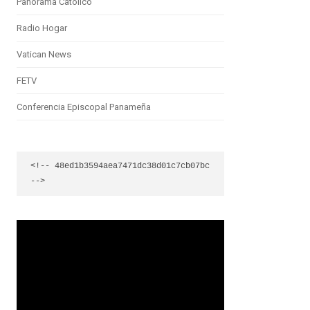
Panorama Católico
Radio Hogar
Vatican News
FETV
Conferencia Episcopal Panameña
<!-- 48ed1b3594aea7471dc38d01c7cb07bc 
-->