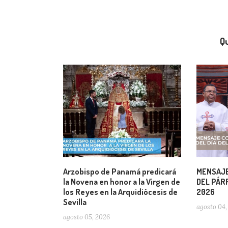
Qu
Arzobispo de Panamá predicará
MENSAJE
la Novena en honor a la Virgen de
DEL PÁRR
los Reyes en la Arquidiócesis de
2026
Sevilla
agosto 04,
agosto 05, 2026