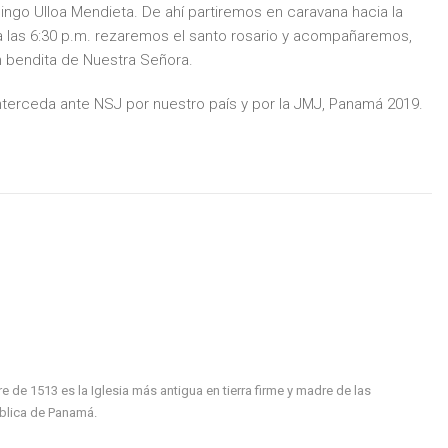
ingo Ulloa Mendieta. De ahí partiremos en caravana hacia la
a las 6:30 p.m. rezaremos el santo rosario y acompañaremos,
n bendita de Nuestra Señora.
nterceda ante NSJ por nuestro país y por la JMJ, Panamá 2019.
de 1513 es la Iglesia más antigua en tierra firme y madre de las
ública de Panamá.