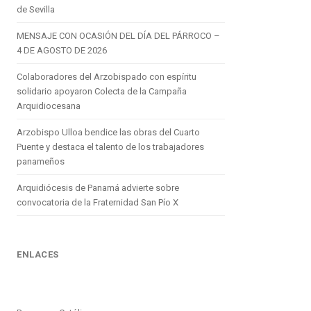
de Sevilla
MENSAJE CON OCASIÓN DEL DÍA DEL PÁRROCO –
4 DE AGOSTO DE 2026
Colaboradores del Arzobispado con espíritu
solidario apoyaron Colecta de la Campaña
Arquidiocesana
Arzobispo Ulloa bendice las obras del Cuarto
Puente y destaca el talento de los trabajadores
panameños
Arquidiócesis de Panamá advierte sobre
convocatoria de la Fraternidad San Pío X
ENLACES