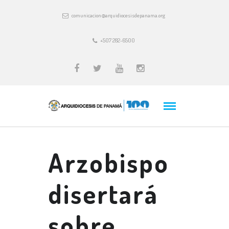
comunicacion@arquidiocesisdepanama.org
+507 282-6500
Arzobispo
disertará
sobre