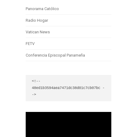
Panorama Católico
Radio Hogar
Vatican News
FETV
Conferencia Episcopal Panameña
<!-- 
48ed1b3594aea7471dc38d01c7cb07bc -
->