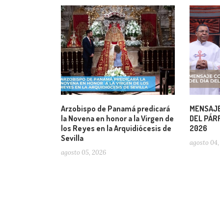
Arzobispo de Panamá predicará
MENSAJE
la Novena en honor a la Virgen de
DEL PÁRR
los Reyes en la Arquidiócesis de
2026
Sevilla
agosto 04,
agosto 05, 2026