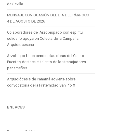
de Sevilla
MENSAJE CON OCASIÓN DEL DÍA DEL PÁRROCO –
4 DE AGOSTO DE 2026
Colaboradores del Arzobispado con espíritu
solidario apoyaron Colecta de la Campaña
Arquidiocesana
Arzobispo Ulloa bendice las obras del Cuarto
Puente y destaca el talento de los trabajadores
panameños
Arquidiócesis de Panamá advierte sobre
convocatoria de la Fraternidad San Pío X
ENLACES