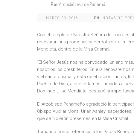
Por
Arquidiócesis de Panamá
MARZO 29, 2018
EN:
NOTAS DE PRE
Con el templo de Nuestra Señora de Lourdes a
renovaron sus promesas sacerdotales, el miérc
Mendieta, dentro de la Misa Crismal.
“El Señor Jesús nos ha convocado, un año más, a 
nosotros los presbíteros. En ella renovaremos
y el santo crisma; y esta celebración juntos, 
Pueblo de Dios, a que estamos llamados a serv
Domingo Ulloa Mendieta, destacó la importanci
El Arzobispo Panameño agradeció la participac
Obispo Auxiliar Mons. Uriah Ashley; sacerdotes,
que se hicieron presentes en la Misa Crismal.
Tomando como referencia a los Papas Benedict