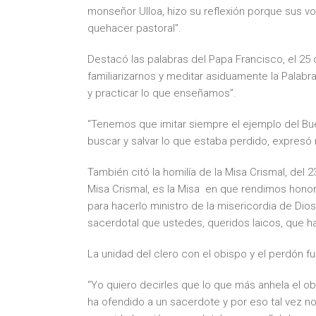
monseñor Ulloa, hizo su reflexión porque sus 
quehacer pastoral”.
Destacó las palabras del Papa Francisco, el 25
familiarizarnos y meditar asiduamente la Palab
y practicar lo que enseñamos”.
“Tenemos que imitar siempre el ejemplo del Buen 
buscar y salvar lo que estaba perdido, expresó
También citó la homilía de la Misa Crismal, d
Misa Crismal, es la Misa en que rendimos honor 
para hacerlo ministro de la misericordia de Dio
sacerdotal que ustedes, queridos laicos, que h
La unidad del clero con el obispo y el perdón f
“Yo quiero decirles que lo que más anhela el obi
ha ofendido a un sacerdote y por eso tal vez no