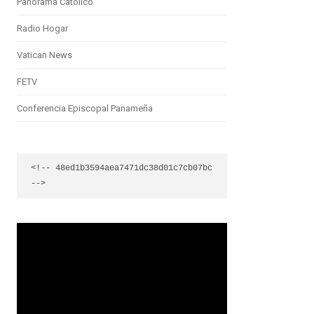
Panorama Católico
Radio Hogar
Vatican News
FETV
Conferencia Episcopal Panameña
<!-- 48ed1b3594aea7471dc38d01c7cb07bc 
-->