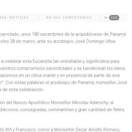
NSA
,
NOTICIAS
NO HAY COMENTARIOS
3115
barrotado, unos 180 sacerdotes de la arquidiócesis de Panamá
oles 28 de marzo, ante su arzobispo, José Domingo Ulloa
celebrar esta Eucaristía tan entrañable y significativa para
 nuestros compromisos sacerdotales y se bendecirán los óleos
lo hacemos en un clima orante y en presencia de parte de ese
ir”. Con estas palabras el arzobispo de Panamá, monseñor José
a de esta celebración.
ión del Nuncio Apostólico Monseñor Miroslav Adamchy; al
 diáconos; consagradas, seminaristas y gran cantidad de fieles,
o XVI y Francisco; como a Monseñor Óscar Arnulfo Romero,