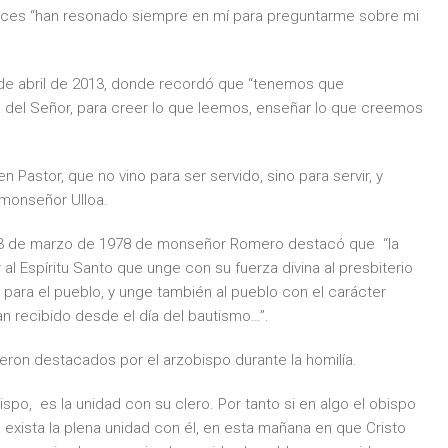
voces “han resonado siempre en mí para preguntarme sobre mi
 de abril de 2013, donde recordó que “tenemos que
ra del Señor, para creer lo que leemos, enseñar lo que creemos
Pastor, que no vino para ser servido, sino para servir, y
 monseñor Ulloa.
el 23 de marzo de 1978 de monseñor Romero destacó que “la
al Espíritu Santo que unge con su fuerza divina al presbiterio
s para el pueblo, y unge también al pueblo con el carácter
an recibido desde el día del bautismo…”.
ueron destacados por el arzobispo durante la homilía.
spo, es la unidad con su clero. Por tanto si en algo el obispo
 exista la plena unidad con él, en esta mañana en que Cristo