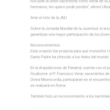
nos pide la unión sacerdotal como señal de su p
hermanos, les quiero pedir perdón”, afirmó Ulloa
Ante el reto de la JMJ
Sobre la Jornada Mundial de la Juventud, el ar
garantizas una mayor participación de los jóv
Reconocimientos
Esta ocasión fue propicia para que monseñor Ul
Santo Padre ha ofrecido a los fieles del mundo 
En la Arquidiócesis de Panamá, cuenta con el p
Goulborne, el P. Francisco Verar, sacerdotes de 
Divina Misericordia, participaran en el encuentr
se realizará en Roma.
También hizo un reconocimiento a los sacristan