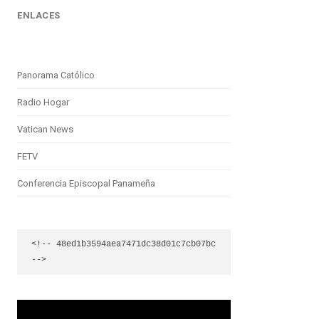
ENLACES
Panorama Católico
Radio Hogar
Vatican News
FETV
Conferencia Episcopal Panameña
<!-- 48ed1b3594aea7471dc38d01c7cb07bc 
-->