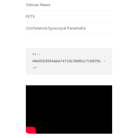
Vatican News
FETV
Conferencia Episcopal Panameña
<!-- 
48ed1b3594aea7471dc38d01c7cb07bc -
->