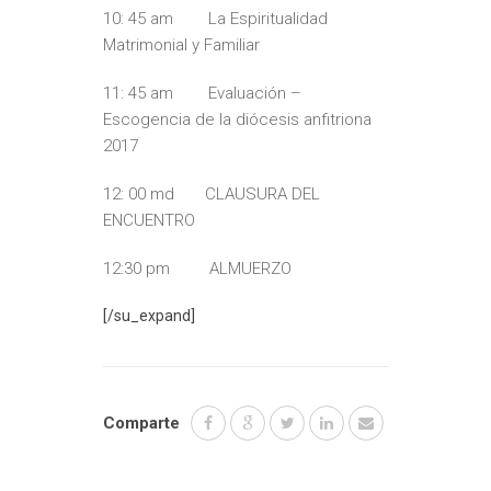
10: 45 am La Espiritualidad
Matrimonial y Familiar
11: 45 am Evaluación –
Escogencia de la diócesis anfitriona
2017
12: 00 md CLAUSURA DEL
ENCUENTRO
12:30 pm ALMUERZO
[/su_expand]
Comparte