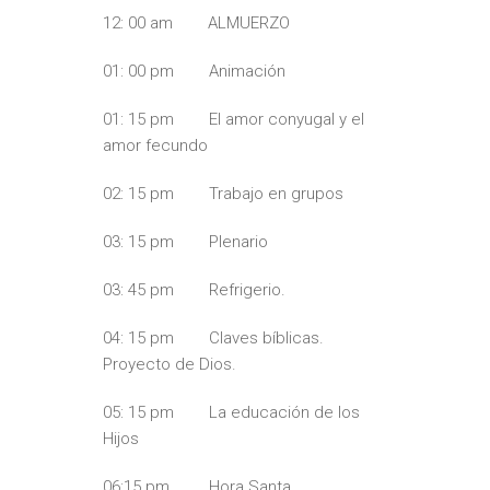
12: 00 am ALMUERZO
01: 00 pm Animación
01: 15 pm El amor conyugal y el
amor fecundo
02: 15 pm Trabajo en grupos
03: 15 pm Plenario
03: 45 pm Refrigerio.
04: 15 pm Claves bíblicas.
Proyecto de Dios.
05: 15 pm La educación de los
Hijos
06:15 pm Hora Santa