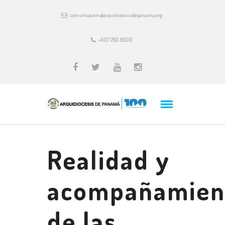
comunicacion@arquidiocesisdepanama.org
+507 282-6500
Realidad y
acompañamien
de las