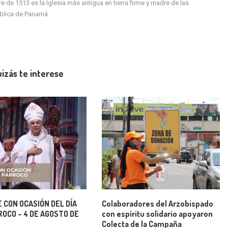
de 1513 es la Iglesia más antigua en tierra firme y madre de las
ública de Panamá.
izás te interese
 CON OCASIÓN DEL DÍA
Colaboradores del Arzobispado
OCO – 4 DE AGOSTO DE
con espíritu solidario apoyaron
Colecta de la Campaña