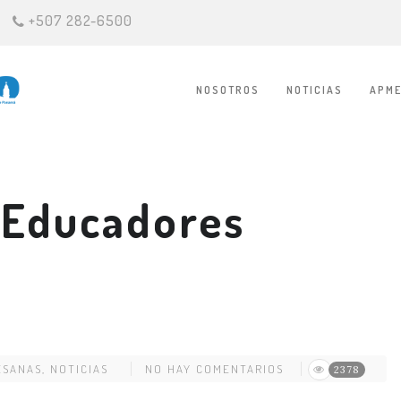
+507 282-6500
NOSOTROS
NOTICIAS
APME
 Educadores
ESANAS
,
NOTICIAS
NO HAY COMENTARIOS
2378