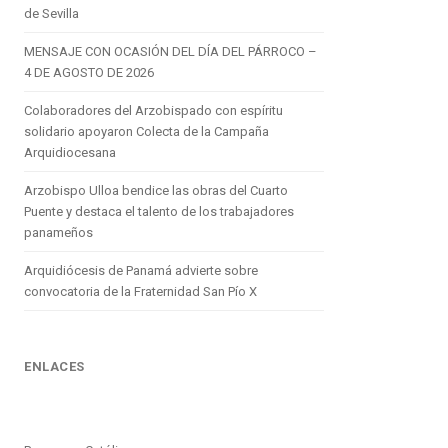
de Sevilla
MENSAJE CON OCASIÓN DEL DÍA DEL PÁRROCO –
4 DE AGOSTO DE 2026
Colaboradores del Arzobispado con espíritu
solidario apoyaron Colecta de la Campaña
Arquidiocesana
Arzobispo Ulloa bendice las obras del Cuarto
Puente y destaca el talento de los trabajadores
panameños
Arquidiócesis de Panamá advierte sobre
convocatoria de la Fraternidad San Pío X
ENLACES