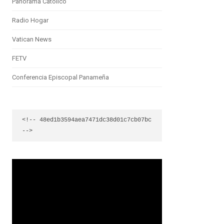
Panorama Católico
Radio Hogar
Vatican News
FETV
Conferencia Episcopal Panameña
<!-- 48ed1b3594aea7471dc38d01c7cb07bc 
-->