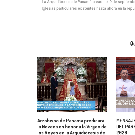
La Arquidiócesis de Panamá creada el 9 de septiembre 
Iglesias particulares existentes hasta ahora en la rep
Qu
Arzobispo de Panamá predicará
MENSAJE
la Novena en honor a la Virgen de
DEL PÁRR
los Reyes en la Arquidiócesis de
2026