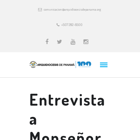
comunicacion@arquidiocesisdepanama.org
+507 282-6500
Entrevista
a
Monseñor