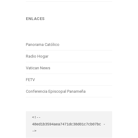
ENLACES
Panorama Católico
Radio Hogar
Vatican News
FETV
Conferencia Episcopal Panameña
<!-- 
48ed1b3594aea7471dc38d01c7cb07bc -
->