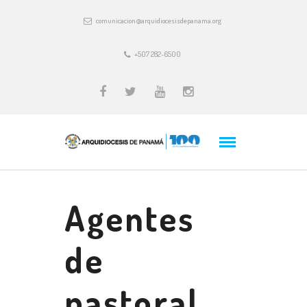
comunicacion@arquidiocesisdepanama.org
+507 282-6500
Agentes
de
pastoral