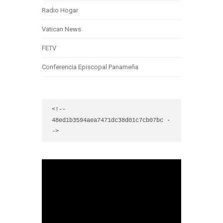
Radio Hogar
Vatican News
FETV
Conferencia Episcopal Panameña
<!-- 
48ed1b3594aea7471dc38d01c7cb07bc -
->