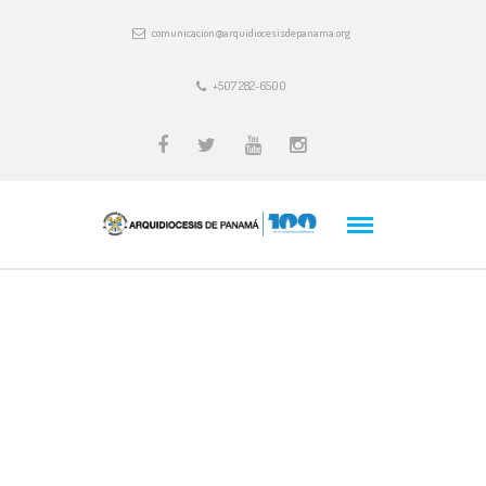
comunicacion@arquidiocesisdepanama.org
+507 282-6500