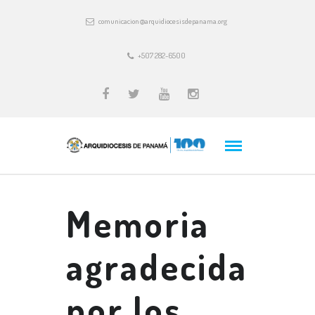
comunicacion@arquidiocesisdepanama.org
+507 282-6500
Memoria
agradecida
por los