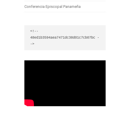
Conferencia Episcopal Panameña
<!-- 
48ed1b3594aea7471dc38d01c7cb07bc -
->