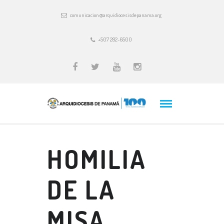
comunicacion@arquidiocesisdepanama.org
+507 282-6500
HOMILIA
DE LA
MISA