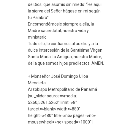
de Dios; que asumió sin miedo: “He aquí
la sierva del Señor hágase en mi según
tu Palabra”.
Encomendémosle siempre a ella, la
Madre sacerdotal, nuestra vida y
ministerio.
Todo ello, lo confiamos al auxilio y a la
dulce intercesión de la Santísima Virgen
Santa María La Antigua, nuestra Madre,
de la que somos hijos predilectos. AMEN.
+ Monseñor José Domingo Ulloa
Mendieta,
Arzobispo Metropolitano de Panamá
[su_slider source=»media:
5260,5261,5262″ limit=»8″
target=»blank» width=»880″
height=»480″ title=»no» pages=»no»
mousewheel=»no» speed=»1000″]