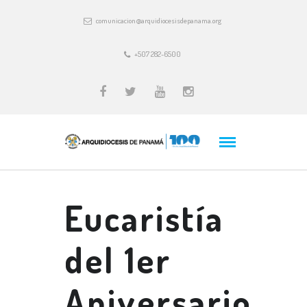
comunicacion@arquidiocesisdepanama.org
+507 282-6500
Eucaristía
del 1er
Aniversario