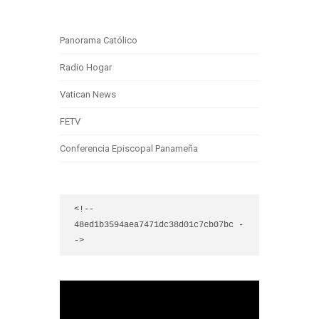
Panorama Católico
Radio Hogar
Vatican News
FETV
Conferencia Episcopal Panameña
<!-- 
48ed1b3594aea7471dc38d01c7cb07bc -
->