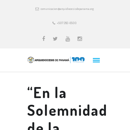
comunicacion@arquidiocesisdepanama.org
+507 282-6500
“En la
Solemnidad
de la