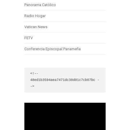
Panorama Católico
Radio Hogar
Vatican News
FETV
Conferencia Episcopal Panameña
<!-- 
48ed1b3594aea7471dc38d01c7cb07bc -
->