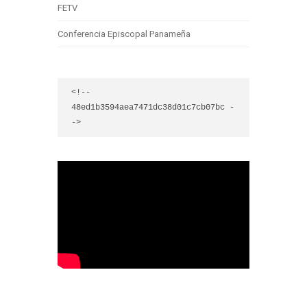
FETV
Conferencia Episcopal Panameña
<!-- 
48ed1b3594aea7471dc38d01c7cb07bc -
->