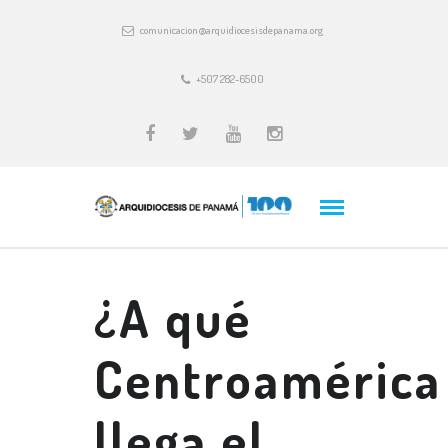
comunicacion@arquidiocesisdepanama.org
+507 282-6500
¿A qué
Centroamérica
llega el