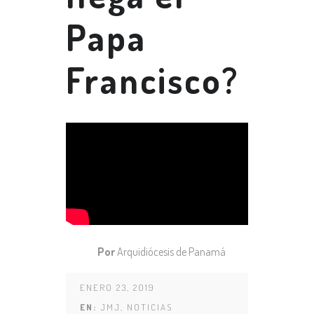
Papa
Francisco?
Por
Arquidiócesis de Panamá
ENERO 23, 2019
EN:
JMJ
,
NOTICIAS